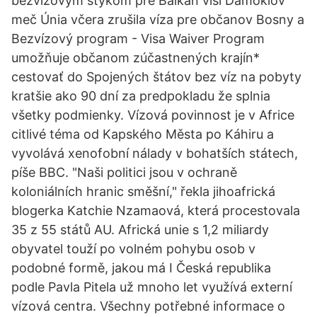
bezvízovým stykom pre Balkán visí Damoklov
meč Únia včera zrušila víza pre občanov Bosny a
Bezvízový program - Visa Waiver Program
umožňuje občanom zúčastnených krajín*
cestovať do Spojených štátov bez víz na pobyty
kratšie ako 90 dní za predpokladu že splnia
všetky podmienky. Vízová povinnost je v Africe
citlivé téma od Kapského Města po Káhiru a
vyvolává xenofobní nálady v bohatších státech,
píše BBC. "Naši politici jsou v ochraně
koloniálních hranic směšní," řekla jihoafrická
blogerka Katchie Nzamaová, která procestovala
35 z 55 států AU. Africká unie s 1,2 miliardy
obyvatel touží po volném pohybu osob v
podobné formě, jakou má I Česká republika
podle Pavla Pitela už mnoho let využívá externí
vízová centra. Všechny potřebné informace o