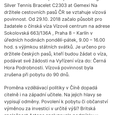
Silver Tennis Bracelet C2303 at Gemexi Na
držitele cestovních pasů ČR se vztahuje vízová
povinnost. Od 29.10. 2018 začalo působit pro
žadatele o čínská víza Vízové centrum na adrese
Sokolovská 663/136A , Praha 8 – Karlín v
úředních hodinách pondělí-pátek, 9.00 – 16.00
hod. s výjimkou státních svátků. Je určeno pro
držitele českých pasů, kteří budou žádat o víza,
podávat své žádosti na Vyřízení víza do: Černá
Hora Podrobnosti. Vízová povinnost byla
zrušena při pobytu do 90 dnů.
Proměna vzdělávací politiky v Číně dopadá
citelně i na západní učitele. Na jejich hlavy se
vypisují odměny. Povolení k pobytu či občanství
výměnou za investici v určité výši? Britská