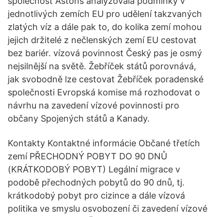
společnost Astons analyzovala podmínky v
jednotlivých zemích EU pro udělení takzvaných
zlatých víz a dále pak to, do kolika zemí mohou
jejich držitelé z nečlenských zemí EU cestovat
bez bariér. vízová povinnost Český pas je osmý
nejsilnější na světě. Žebříček států porovnává,
jak svobodně lze cestovat Žebříček poradenské
společnosti Evropská komise má rozhodovat o
návrhu na zavedení vízové povinnosti pro
občany Spojených států a Kanady.
Kontakty Kontaktné informácie Občané třetích
zemí PŘECHODNÝ POBYT DO 90 DNŮ
(KRÁTKODOBÝ POBYT) Legální migrace v
podobě přechodných pobytů do 90 dnů, tj.
krátkodobý pobyt pro cizince a dále vízová
politika ve smyslu osvobození či zavedení vízové