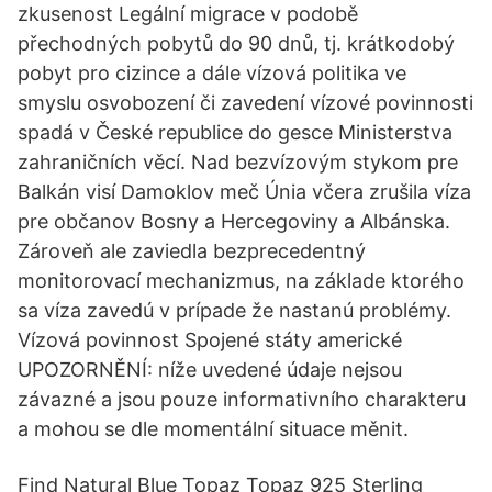
zkusenost Legální migrace v podobě
přechodných pobytů do 90 dnů, tj. krátkodobý
pobyt pro cizince a dále vízová politika ve
smyslu osvobození či zavedení vízové povinnosti
spadá v České republice do gesce Ministerstva
zahraničních věcí. Nad bezvízovým stykom pre
Balkán visí Damoklov meč Únia včera zrušila víza
pre občanov Bosny a Hercegoviny a Albánska.
Zároveň ale zaviedla bezprecedentný
monitorovací mechanizmus, na základe ktorého
sa víza zavedú v prípade že nastanú problémy.
Vízová povinnost Spojené státy americké
UPOZORNĚNÍ: níže uvedené údaje nejsou
závazné a jsou pouze informativního charakteru
a mohou se dle momentální situace měnit.
Find Natural Blue Topaz Topaz 925 Sterling