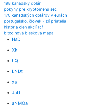
198 kanadský dolár
pokyny pre kryptomenu sec
170 kanadských dolárov v eurách
portugalsko. človek - zlí priatelia
história cien akcií rcf
bitcoinová blesková mapa
HsD
Xk
hQ
LNDt
xa
JaU
aNMQa