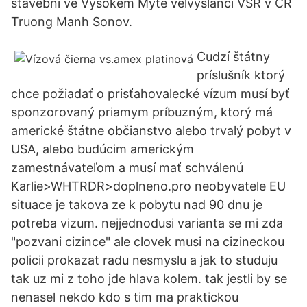
stavební ve Vysokém Mýtě velvyslanci VSR v ČR
Truong Manh Sonov.
Cudzí štátny
príslušník ktorý
chce požiadať o prisťahovalecké vízum musí byť
sponzorovaný priamym príbuzným, ktorý má
americké štátne občianstvo alebo trvalý pobyt v
USA, alebo budúcim americkým
zamestnávateľom a musí mať schválenú
Karlie>WHTRDR>doplneno.pro neobyvatele EU
situace je takova ze k pobytu nad 90 dnu je
potreba vizum. nejjednodusi varianta se mi zda
"pozvani cizince" ale clovek musi na cizineckou
policii prokazat radu nesmyslu a jak to studuju
tak uz mi z toho jde hlava kolem. tak jestli by se
nenasel nekdo kdo s tim ma praktickou